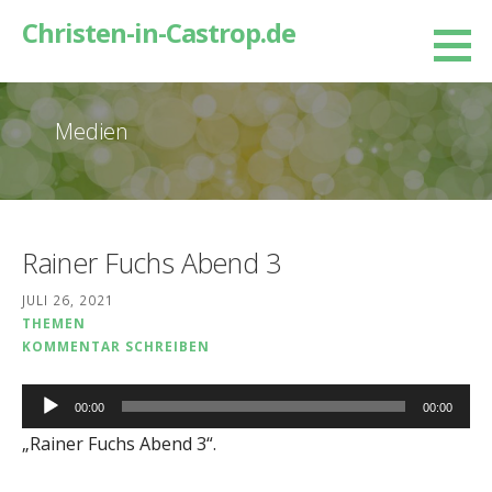
Zum
Christen-in-Castrop.de
Inhalt
springen
Medien
Rainer Fuchs Abend 3
JULI 26, 2021
THEMEN
KOMMENTAR SCHREIBEN
Audio-
00:00
00:00
Player
„Rainer Fuchs Abend 3“.